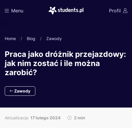
Menu
Profil
Home
Blog
Zawody
Praca jako dróżnik przejazdowy:
jak nim zostać i ile można
zarobić?
Zawody
Aktualizacja:
17 lutego 2024
2 min