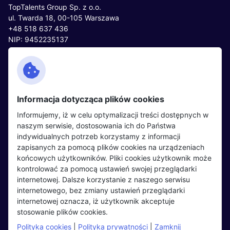
TopTalents Group Sp. z o.o.
ul. Twarda 18, 00-105 Warszawa
+48 518 637 436
NIP: 9452235137
Kontakt
Polityka cookies
Facebook
Polityka prywatności
Informacja dotycząca plików cookies
Twitter
Partnerzy
Informujemy, iż w celu optymalizacji treści dostępnych w
LinkedIn
Wydarzenia
naszym serwisie, dostosowania ich do Państwa
indywidualnych potrzeb korzystamy z informacji
zapisanych za pomocą plików cookies na urządzeniach
Kandydaci
Pracodawcy
końcowych użytkowników. Pliki cookies użytkownik może
kontrolować za pomocą ustawień swojej przeglądarki
Regulamin kandydata
Regulamin pracodawcy
internetowej. Dalsze korzystanie z naszego serwisu
Oferty pracy
Dodaj ogłoszenie
internetowego, bez zmiany ustawień przeglądarki
internetowej oznacza, iż użytkownik akceptuje
Pracodawcy
stosowanie plików cookies.
Opinie o pracodawcach
Polityka cookies
|
Polityka prywatności
|
Zamknij