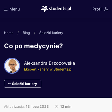
Menu
Profil
Home
Blog
Ścieżki kariery
Co po medycynie?
Aleksandra Brzozowska
Ekspert kariery w Students.pl
Ścieżki kariery
Aktualizacja:
13 lipca 2023
12 min