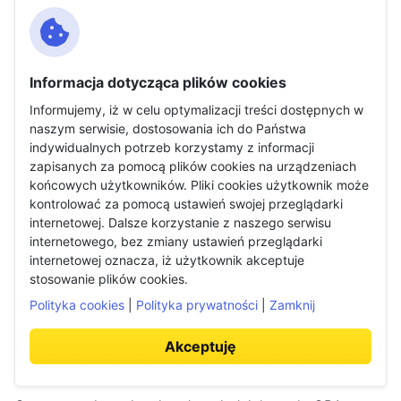
pozwala uczyć się od osoby o dużym doświadczeniu,
która na co dzień leczy pacjentów, a wykładowcę
zachęca do aktualizowania swojej wiedzy i
Informacja dotycząca plików cookies
systematyzowania jej.
Informujemy, iż w celu optymalizacji treści dostępnych w
naszym serwisie, dostosowania ich do Państwa
indywidualnych potrzeb korzystamy z informacji
Praca w przemyśle medycznym i
zapisanych za pomocą plików cookies na urządzeniach
końcowych użytkowników. Pliki cookies użytkownik może
kosmetycznym
kontrolować za pomocą ustawień swojej przeglądarki
internetowej. Dalsze korzystanie z naszego serwisu
internetowego, bez zmiany ustawień przeglądarki
internetowej oznacza, iż użytkownik akceptuje
Mało kto zna realia i standardy pracy w branży
stosowanie plików cookies.
medycznej, tak jak lekarze. Koncerny farmaceutyczne i
Polityka cookies
|
Polityka prywatności
|
Zamknij
producenci sprzętu decydują się na zatrudnianie ich z
Akceptuję
wielu względów. Lekarze znajdują pracę podczas
badań klinicznych nad lekami i sprzętem medycznym.