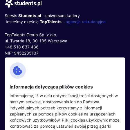
Serwis
Students.pl
- uniwersum kariery
Jesteśmy częścią
TopTalents
-
agencja rekrutacyjna
TopTalents Group Sp. z o.o.
ul. Twarda 18, 00-105 Warszawa
+48 518 637 436
NIP: 9452235137
Kontakt
Polityka cookies
Facebook
Polityka prywatności
Informacja dotycząca plików cookies
Twitter
Partnerzy
Informujemy, iż w celu optymalizacji treści dostępnych w
LinkedIn
Wydarzenia
naszym serwisie, dostosowania ich do Państwa
indywidualnych potrzeb korzystamy z informacji
zapisanych za pomocą plików cookies na urządzeniach
Kandydaci
Pracodawcy
końcowych użytkowników. Pliki cookies użytkownik może
kontrolować za pomocą ustawień swojej przeglądarki
Regulamin kandydata
Regulamin pracodawcy