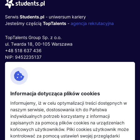
Serwis
Students.pl
- uniwersum kariery
Jesteśmy częścią
TopTalents
-
agencja rekrutacyjna
TopTalents Group Sp. z o.o.
ul. Twarda 18, 00-105 Warszawa
+48 518 637 436
NIP: 9452235137
Kontakt
Polityka cookies
Facebook
Polityka prywatności
Informacja dotycząca plików cookies
Twitter
Partnerzy
Informujemy, iż w celu optymalizacji treści dostępnych w
LinkedIn
Wydarzenia
naszym serwisie, dostosowania ich do Państwa
indywidualnych potrzeb korzystamy z informacji
zapisanych za pomocą plików cookies na urządzeniach
Kandydaci
Pracodawcy
końcowych użytkowników. Pliki cookies użytkownik może
kontrolować za pomocą ustawień swojej przeglądarki
Regulamin kandydata
Regulamin pracodawcy