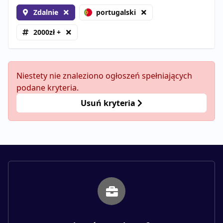
Zdalnie
portugalski
2000zł +
Niestety nie znaleziono ogłoszeń spełniających
podane kryteria.
Usuń kryteria