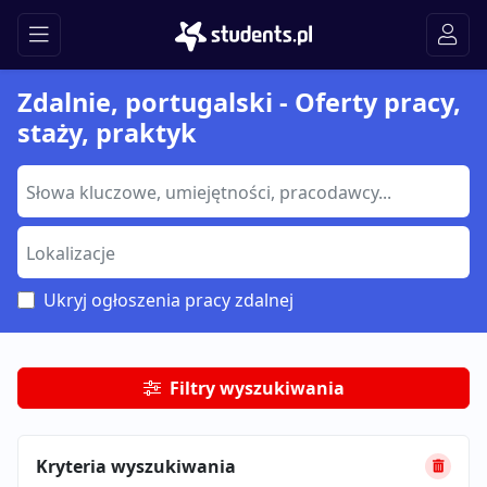
Zdalnie, portugalski - Oferty pracy,
staży, praktyk
Ukryj ogłoszenia pracy zdalnej
Filtry wyszukiwania
Kryteria wyszukiwania