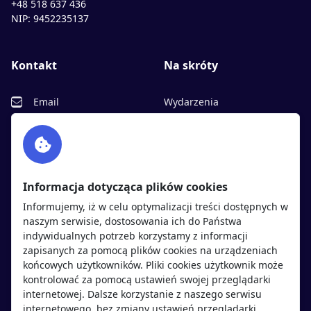
+48 518 637 436
NIP: 9452235137
Kontakt
Na skróty
Email
Wydarzenia
Facebook
Partnerzy
Twitter
Rekrutujemy
sprawdź
LinkedIn
Polityka cookies
Informacja dotycząca plików cookies
Polityka prywatności
Informujemy, iż w celu optymalizacji treści dostępnych w
naszym serwisie, dostosowania ich do Państwa
indywidualnych potrzeb korzystamy z informacji
Kandydaci
Pracodawcy
zapisanych za pomocą plików cookies na urządzeniach
końcowych użytkowników. Pliki cookies użytkownik może
kontrolować za pomocą ustawień swojej przeglądarki
Regulamin kandydata
Regulamin pracodawcy
internetowej. Dalsze korzystanie z naszego serwisu
Oferty pracy
Dodaj ogłoszenie
internetowego, bez zmiany ustawień przeglądarki