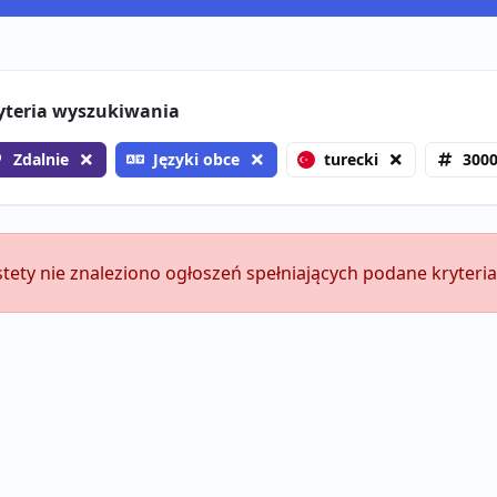
yteria wyszukiwania
Zdalnie
Języki obce
turecki
3000
stety nie znaleziono ogłoszeń spełniających podane kryteria