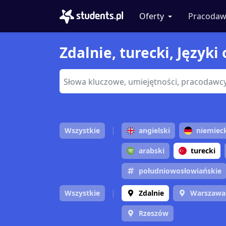
Oferty
Pracodaw
Zdalnie, turecki, Języki
Wszystkie
angielski
niemiec
arabski
turecki
południowosłowiańskie
Wszystkie
Zdalnie
Warszawa
Rzeszów