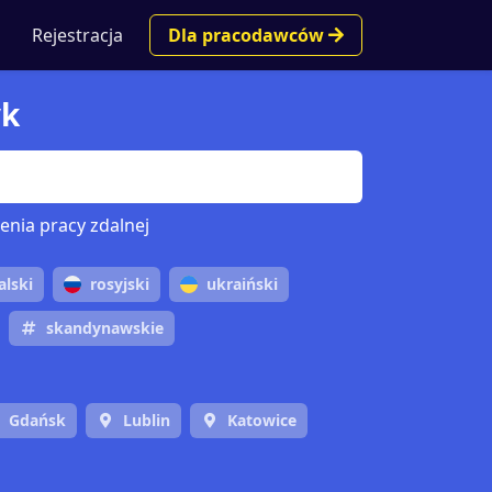
Rejestracja
Dla pracodawców
yk
enia pracy zdalnej
alski
rosyjski
ukraiński
skandynawskie
Gdańsk
Lublin
Katowice