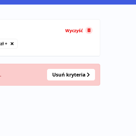
Wyczyść
zł +
.
Usuń kryteria