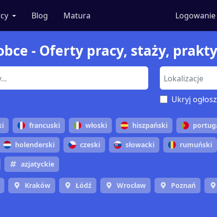
cy
Blog
Matura
Logowanie
 obce - Oferty pracy, staży, prakt
Ukryj ogłosz
ki
francuski
włoski
hiszpański
portug
holenderski
czeski
słowacki
rumuński
azjatyckie
Kraków
Łódź
Wrocław
Poznań