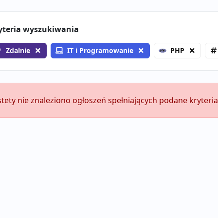
yteria wyszukiwania
Zdalnie
IT i Programowanie
PHP
stety nie znaleziono ogłoszeń spełniających podane kryteria