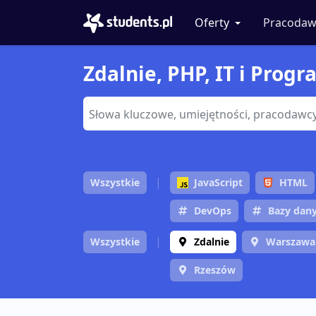
Oferty
Pracodaw
Zdalnie, PHP, IT i Prog
Wszystkie
JavaScript
HTML
DevOps
Bazy dan
Wszystkie
Zdalnie
Warszawa
Rzeszów