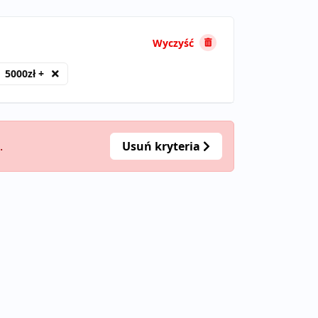
Wyczyść
5000zł +
.
Usuń kryteria