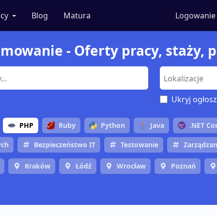
cy
Blog
Matura
Logowanie
ramowanie - Oferty pracy, staży, 
Ukryj ogłosz
PHP
Ruby
Python
Java
.NET Co
ych
Bezpieczeństwo IT
Testowanie
Zarządzan
Kraków
Łódź
Wrocław
Poznań