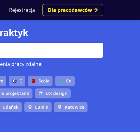
Rejestracja
Dla pracodawców
praktyk
enia pracy zdalnej
re
C
Scala
Go
ie projektami
UX design
Gdańsk
Lublin
Katowice