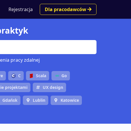
Rejestracja
Dla pracodawców
 praktyk
enia pracy zdalnej
re
C
Scala
Go
ie projektami
UX design
Gdańsk
Lublin
Katowice