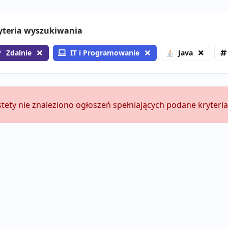
yteria wyszukiwania
Zdalnie
IT i Programowanie
Java
stety nie znaleziono ogłoszeń spełniających podane kryteria