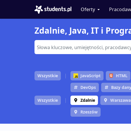
Oferty
Pracodaw
Zdalnie, Java, IT i Prog
Wszystkie
JavaScript
HTML
DevOps
Bazy dan
Wszystkie
Zdalnie
Warszawa
Rzeszów