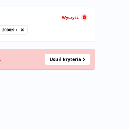
Wyczyść
2000zł +
.
Usuń kryteria