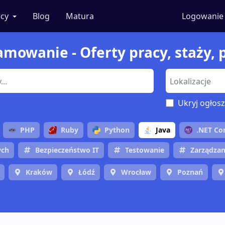
cy
Blog
Matura
Logowanie
ramowanie - Oferty pracy, staży,
Ukryj ogłosz
PHP
Ruby
Python
Java
.NET Co
ych
Bezpieczeństwo IT
Testowanie
Zarządzan
Kraków
Łódź
Wrocław
Poznań