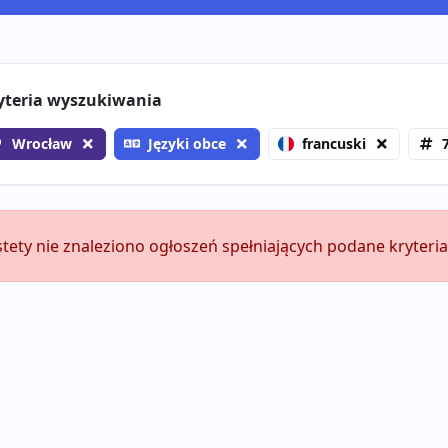
yteria wyszukiwania
Wrocław
Języki obce
francuski
stety nie znaleziono ogłoszeń spełniających podane kryteria