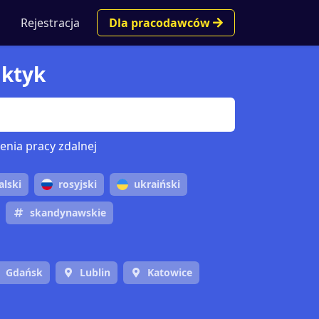
Rejestracja
Dla pracodawców
aktyk
enia pracy zdalnej
alski
rosyjski
ukraiński
skandynawskie
Gdańsk
Lublin
Katowice