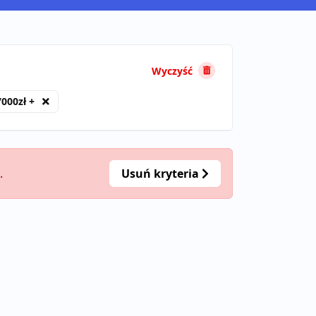
Wyczyść
7000zł +
.
Usuń kryteria