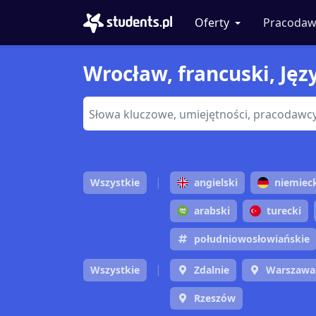
Oferty
Pracodaw
Wrocław, francuski, Języ
Wszystkie
angielski
niemiec
arabski
turecki
południowosłowiańskie
Wszystkie
Zdalnie
Warszawa
Rzeszów