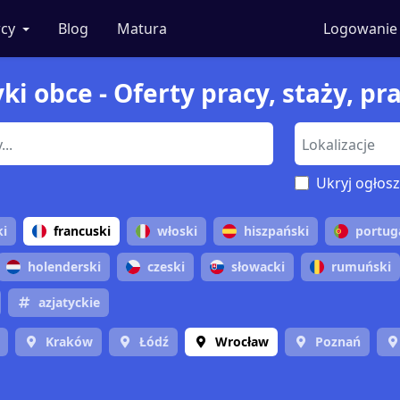
cy
Blog
Matura
Logowanie
ki obce - Oferty pracy, staży, pr
Ukryj ogłosz
ki
francuski
włoski
hiszpański
portug
holenderski
czeski
słowacki
rumuński
azjatyckie
Kraków
Łódź
Wrocław
Poznań