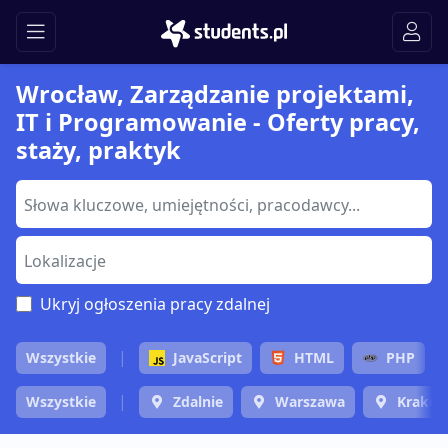
Wrocław, Zarządzanie projektami,
IT i Programowanie - Oferty pracy,
staży, praktyk
Ukryj ogłoszenia pracy zdalnej
Wszystkie
JavaScript
HTML
PHP
Wszystkie
Zdalnie
Warszawa
Krakó