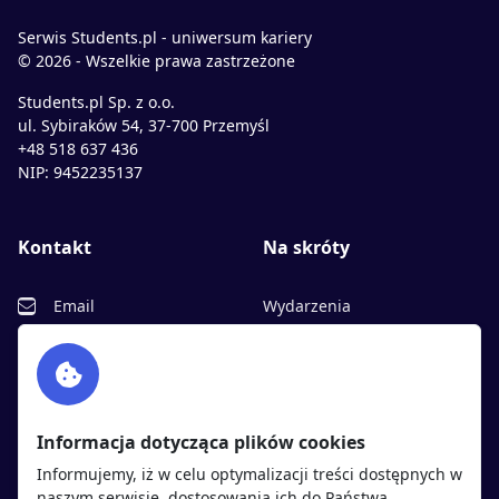
Serwis Students.pl - uniwersum kariery
© 2026 - Wszelkie prawa zastrzeżone
Students.pl Sp. z o.o.
ul. Sybiraków 54, 37-700 Przemyśl
+48 518 637 436
NIP: 9452235137
Kontakt
Na skróty
Email
Wydarzenia
Facebook
Partnerzy
Twitter
Rekrutujemy
sprawdź
LinkedIn
Polityka cookies
Informacja dotycząca plików cookies
Polityka prywatności
Informujemy, iż w celu optymalizacji treści dostępnych w
naszym serwisie, dostosowania ich do Państwa