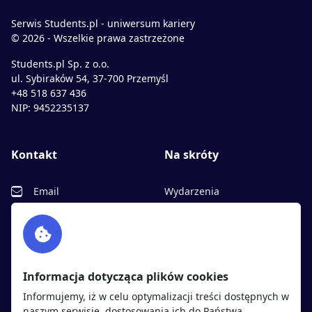
Serwis Students.pl - uniwersum kariery
© 2026 - Wszelkie prawa zastrzeżone
Students.pl Sp. z o.o.
ul. Sybiraków 54, 37-700 Przemyśl
+48 518 637 436
NIP: 9452235137
Kontakt
Na skróty
Email
Wydarzenia
Facebook
Partnerzy
Twitter
Rekrutujemy
sprawdź
LinkedIn
Polityka cookies
Informacja dotycząca plików cookies
Polityka prywatności
Informujemy, iż w celu optymalizacji treści dostępnych w
naszym serwisie, dostosowania ich do Państwa