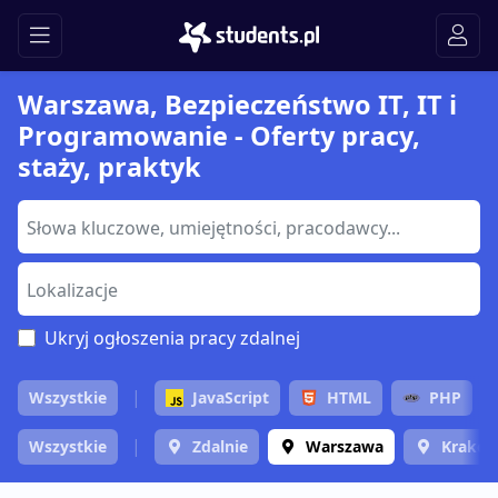
Warszawa, Bezpieczeństwo IT, IT i
Programowanie - Oferty pracy,
staży, praktyk
Ukryj ogłoszenia pracy zdalnej
Wszystkie
JavaScript
HTML
PHP
Wszystkie
Zdalnie
Warszawa
Krakó