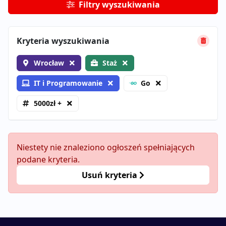
Filtry wyszukiwania
Kryteria wyszukiwania
Wrocław
Staż
IT i Programowanie
Go
5000zł +
Niestety nie znaleziono ogłoszeń spełniających
podane kryteria.
Usuń kryteria