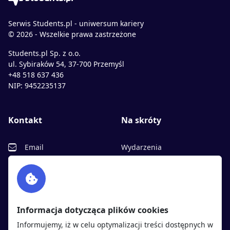
Serwis Students.pl - uniwersum kariery
© 2026 - Wszelkie prawa zastrzeżone
Students.pl Sp. z o.o.
ul. Sybiraków 54, 37-700 Przemyśl
+48 518 637 436
NIP: 9452235137
Kontakt
Na skróty
Email
Wydarzenia
Facebook
Partnerzy
Twitter
Rekrutujemy
sprawdź
LinkedIn
Polityka cookies
Informacja dotycząca plików cookies
Polityka prywatności
Informujemy, iż w celu optymalizacji treści dostępnych w