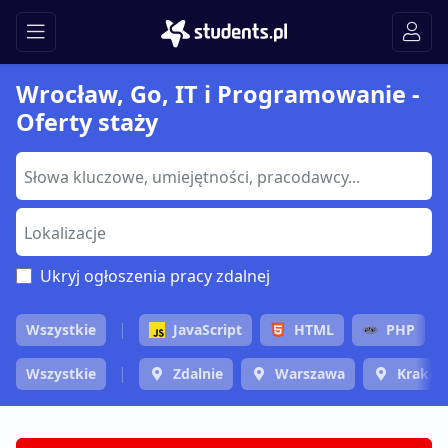
Wrocław, Go, IT i Programowanie -
Oferty staży
Ukryj ogłoszenia pracy zdalnej
Wszystkie
JavaScript
HTML
PHP
Wszystkie
Zdalnie
Warszawa
Krakó