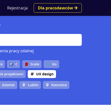
Rejestracja
Dla pracodawców
y
enia pracy zdalnej
re
C
Scala
Go
ie projektami
UX design
Gdańsk
Lublin
Katowice