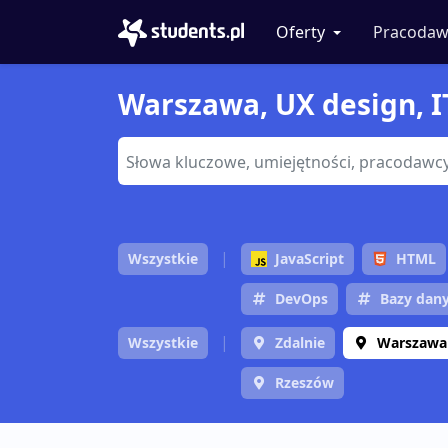
Oferty
Pracodaw
Warszawa, UX design, I
Wszystkie
JavaScript
HTML
DevOps
Bazy dan
Wszystkie
Zdalnie
Warszawa
Rzeszów