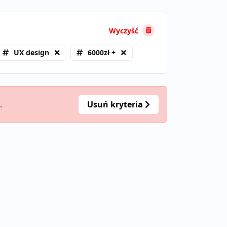
Wyczyść
UX design
6000zł +
.
Usuń kryteria