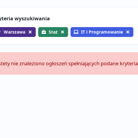
yteria wyszukiwania
Warszawa
Staż
IT i Programowanie
stety nie znaleziono ogłoszeń spełniających podane kryteria