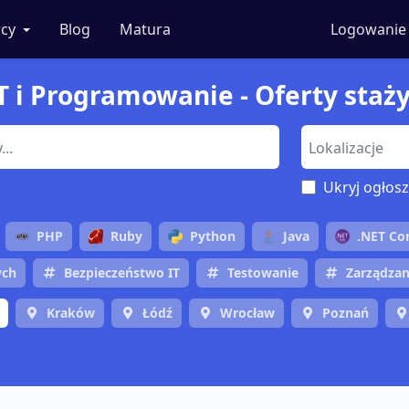
cy
Blog
Matura
Logowanie
T i Programowanie - Oferty staż
Ukryj ogłosz
PHP
Ruby
Python
Java
.NET Co
ych
Bezpieczeństwo IT
Testowanie
Zarządzan
Kraków
Łódź
Wrocław
Poznań