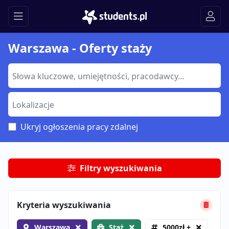
Warszawa - Oferty staży
Ukryj ogłoszenia pracy zdalnej
Filtry wyszukiwania
Kryteria wyszukiwania
Warszawa
Staż
5000zł +