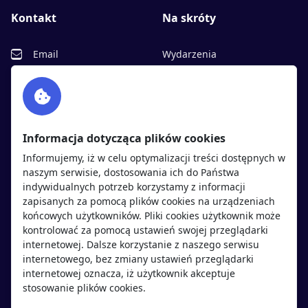
Kontakt
Na skróty
Email
Wydarzenia
Facebook
Partnerzy
Twitter
Rekrutujemy
sprawdź
LinkedIn
Polityka cookies
Informacja dotycząca plików cookies
Polityka prywatności
Informujemy, iż w celu optymalizacji treści dostępnych w
naszym serwisie, dostosowania ich do Państwa
indywidualnych potrzeb korzystamy z informacji
Kandydaci
Pracodawcy
zapisanych za pomocą plików cookies na urządzeniach
końcowych użytkowników. Pliki cookies użytkownik może
kontrolować za pomocą ustawień swojej przeglądarki
Regulamin kandydata
Regulamin pracodawcy
internetowej. Dalsze korzystanie z naszego serwisu
Oferty pracy
Dodaj ogłoszenie
internetowego, bez zmiany ustawień przeglądarki
internetowej oznacza, iż użytkownik akceptuje
Pracodawcy
stosowanie plików cookies.