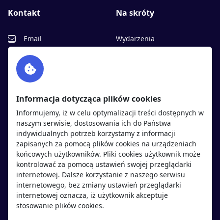
Kontakt
Na skróty
Email
Wydarzenia
Facebook
Partnerzy
Twitter
Rekrutujemy
sprawdź
LinkedIn
Polityka cookies
Informacja dotycząca plików cookies
Polityka prywatności
Informujemy, iż w celu optymalizacji treści dostępnych w
naszym serwisie, dostosowania ich do Państwa
indywidualnych potrzeb korzystamy z informacji
Kandydaci
Pracodawcy
zapisanych za pomocą plików cookies na urządzeniach
końcowych użytkowników. Pliki cookies użytkownik może
kontrolować za pomocą ustawień swojej przeglądarki
Regulamin kandydata
Regulamin pracodawcy
internetowej. Dalsze korzystanie z naszego serwisu
Oferty pracy
Dodaj ogłoszenie
internetowego, bez zmiany ustawień przeglądarki
internetowej oznacza, iż użytkownik akceptuje
Pracodawcy
stosowanie plików cookies.