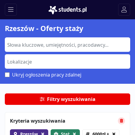
Rzeszów - Oferty staży
Ukryj ogłoszenia pracy zdalnej
Filtry wyszukiwania
Kryteria wyszukiwania
Rzeszów
Staż
6000zł +