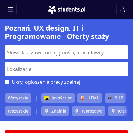
Poznań, UX design, IT i
Programowanie - Oferty staży
Ukryj ogłoszenia pracy zdalnej
Wszystkie
JavaScript
HTML
PHP
Wszystkie
Zdalnie
Warszawa
Krakó