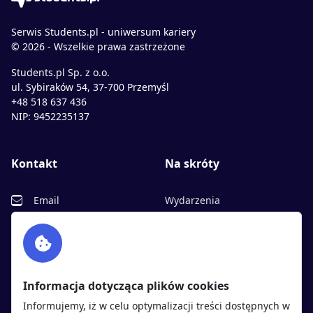
Serwis Students.pl - uniwersum kariery
© 2026 - Wszelkie prawa zastrzeżone
Students.pl Sp. z o.o.
ul. Sybiraków 54, 37-700 Przemyśl
+48 518 637 436
NIP: 9452235137
Kontakt
Na skróty
Email
Wydarzenia
Facebook
Partnerzy
Twitter
Rekrutujemy
sprawdź
LinkedIn
Polityka cookies
Informacja dotycząca plików cookies
Polityka prywatności
Informujemy, iż w celu optymalizacji treści dostępnych w