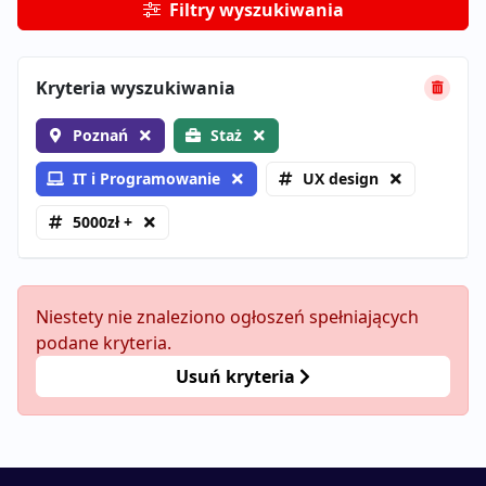
Filtry wyszukiwania
Kryteria wyszukiwania
Poznań
Staż
IT i Programowanie
UX design
5000zł +
Niestety nie znaleziono ogłoszeń spełniających
podane kryteria.
Usuń kryteria