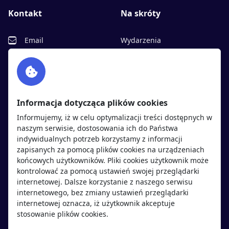
Kontakt
Na skróty
Email
Wydarzenia
Facebook
Partnerzy
Twitter
Rekrutujemy
sprawdź
LinkedIn
Polityka cookies
Informacja dotycząca plików cookies
Polityka prywatności
Informujemy, iż w celu optymalizacji treści dostępnych w
naszym serwisie, dostosowania ich do Państwa
indywidualnych potrzeb korzystamy z informacji
Kandydaci
Pracodawcy
zapisanych za pomocą plików cookies na urządzeniach
końcowych użytkowników. Pliki cookies użytkownik może
kontrolować za pomocą ustawień swojej przeglądarki
Regulamin kandydata
Regulamin pracodawcy
internetowej. Dalsze korzystanie z naszego serwisu
Oferty pracy
Dodaj ogłoszenie
internetowego, bez zmiany ustawień przeglądarki
internetowej oznacza, iż użytkownik akceptuje
Pracodawcy
stosowanie plików cookies.