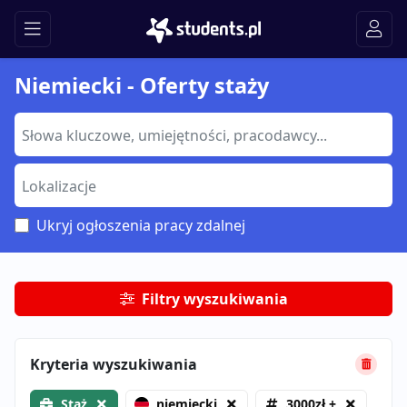
Niemiecki - Oferty staży
Ukryj ogłoszenia pracy zdalnej
Filtry wyszukiwania
Kryteria wyszukiwania
Staż
niemiecki
3000zł +