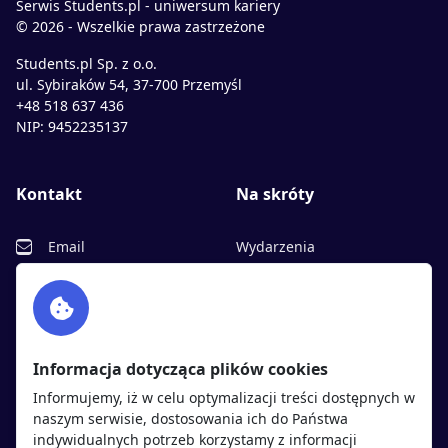
Serwis Students.pl - uniwersum kariery
© 2026 - Wszelkie prawa zastrzeżone
Students.pl Sp. z o.o.
ul. Sybiraków 54, 37-700 Przemyśl
+48 518 637 436
NIP: 9452235137
Kontakt
Na skróty
Email
Wydarzenia
Facebook
Partnerzy
Twitter
Rekrutujemy
sprawdź
LinkedIn
Polityka cookies
Informacja dotycząca plików cookies
Polityka prywatności
Informujemy, iż w celu optymalizacji treści dostępnych w
naszym serwisie, dostosowania ich do Państwa
indywidualnych potrzeb korzystamy z informacji