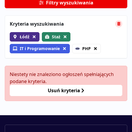
Filtry wyszukiwania
Kryteria wyszukiwania
Łódź
Staż
IT i Programowanie
PHP
Niestety nie znaleziono ogłoszeń spełniających
podane kryteria.
Usuń kryteria