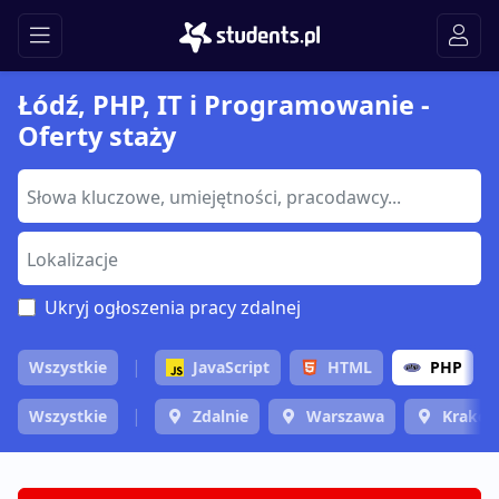
Łódź, PHP, IT i Programowanie -
Oferty staży
Ukryj ogłoszenia pracy zdalnej
Wszystkie
JavaScript
HTML
PHP
Wszystkie
Zdalnie
Warszawa
Krakó