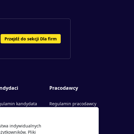
Przejdź do sekcji Dla firm
ndydaci
Pracodawcy
ulamin kandydata
Regulamin pracodawcy
rty pracy
Dodaj ogłoszenie
ństwa indywidualnych
acodawcy
żytkowników. Pliki