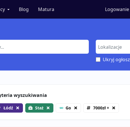
cy
Blog
Matura
Logowanie
Ukryj ogłosz
yteria wyszukiwania
Łódź
Staż
Go
7000zł +