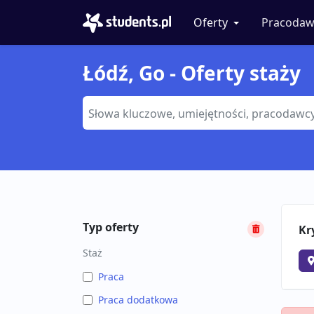
Oferty
Pracodaw
Łódź, Go - Oferty staży
Typ oferty
Kr
Staż
Praca
Praca dodatkowa