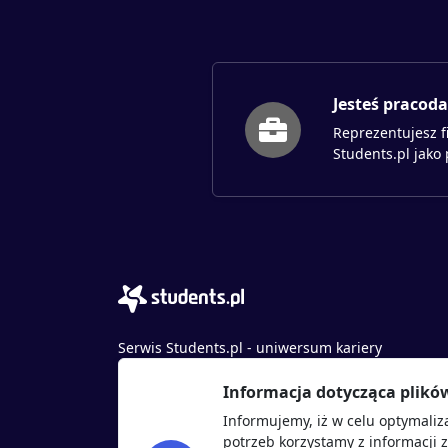
Jesteś pracod
Reprezentujesz f
Students.pl jako
Serwis Students.pl - uniwersum kariery
© 2026 - Wszelkie prawa zastrzeżone
Informacja dotycząca plikó
Students.pl Sp. z o.o.
Informujemy, iż w celu optymaliz
ul. Sybiraków 54, 37-700 Przemyśl
potrzeb korzystamy z informacji 
+48 518 637 436