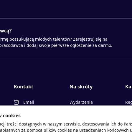
awcą?
irmę poszukującą młodych talentów? Zarejestruj się na
 pracodawca i dodaj swoje pierwsze ogłoszenie za darmo.
Kontakt
Na skróty
Ka
Email
Wydarzenia
Reg
Facebook
Partnerzy
Ofe
w cookies
acji treści dostępnych w naszym serwisie, dostosowania ich do Pa
Twitter
Rekrutujemy
Pr
sprawdź
zapisanych za pomocą plików cookies na urządzeniach końcowych u