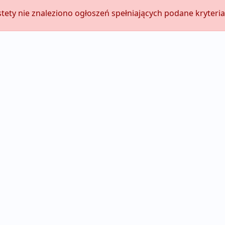
stety nie znaleziono ogłoszeń spełniających podane kryteria