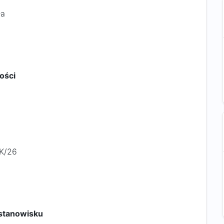
ła
ości
DK/26
stanowisku