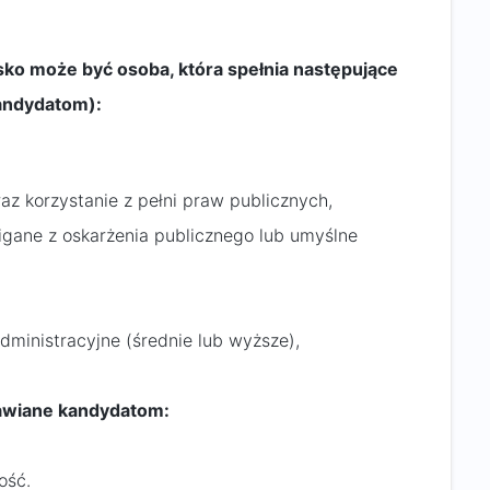
o może być osoba, która spełnia następujące
andydatom):
z korzystanie z pełni praw publicznych,
igane z oskarżenia publicznego lub umyślne
dministracyjne (średnie lub wyższe),
awiane kandydatom:
ość.