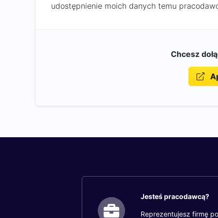
udostępnienie moich danych temu pracodawc
Chcesz doł
Ap
Jesteś pracodawcą?
Reprezentujesz firmę po