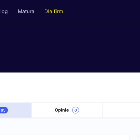
log
Matura
Dla firm
Opinie
565
0