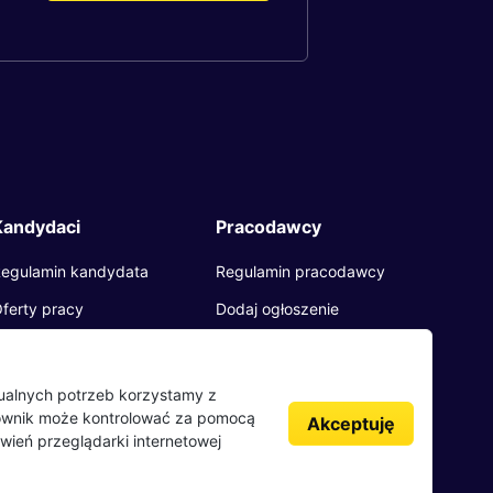
Kandydaci
Pracodawcy
egulamin kandydata
Regulamin pracodawcy
ferty pracy
Dodaj ogłoszenie
racodawcy
pinie o pracodawcach
dualnych potrzeb korzystamy z
kownik może kontrolować za pomocą
log
Akceptuję
wień przeglądarki internetowej