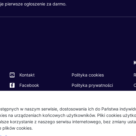
je pierwsze ogłoszenie za darmo.
R
Kontakt
Polityka cookies
O
Facebook
Polityka prywatności
P
Twitter
Partnerzy
O
LinkedIn
Wydarzenia
 dostępnych w naszym serwisie, dostosowania ich do Państwa indywi
okies na urządzeniach końcowych użytkowników. Pliki cookies użyt
B
Dalsze korzystanie z naszego serwisu internetowego, bez zmiany usta
 plików cookies.