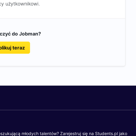
y użytkownikowi.
ączyć do Jobman?
likuj teraz
szukującą młodych talentów? Zarejestruj się na Students.pl jako