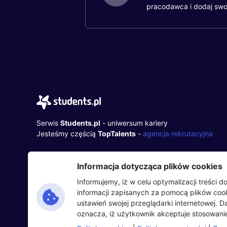
pracodawca i dodaj swo
Serwis
Students.pl
- uniwersum kariery
Jesteśmy częścią
TopTalents
-
agencja rekrutacyjna
TopTalents Group Sp. z o.o.
Informacja dotycząca plików cookies
ul. Twarda 18, 00-105 Warszawa
+48 518 637 436
Informujemy, iż w celu optymalizacji treści
NIP: 9452235137
informacji zapisanych za pomocą plików co
ustawień swojej przeglądarki internetowej. 
oznacza, iż użytkownik akceptuje stosowanie