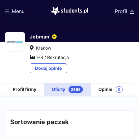
Menu
Profil
Jobman
Kraków
HR / Rekrutacja
Dodaj opinię
Profil firmy
Oferty
Opinie
2565
0
Sortowanie paczek