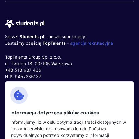
Serwis
Students.pl
- uniwersum kariery
Jesteśmy częścią
TopTalents
-
agencja rekrutacyjna
TopTalents Group Sp. z o.o.
ul. Twarda 18, 00-105 Warszawa
+48 518 637 436
NIP: 9452235137
Kontakt
Polityka cookies
Facebook
Polityka prywatności
Informacja dotycząca plików cookies
Twitter
Partnerzy
Informujemy, iż w celu optymalizacji treści dostępnych w
LinkedIn
Wydarzenia
naszym serwisie, dostosowania ich do Państwa
indywidualnych potrzeb korzystamy z informacji