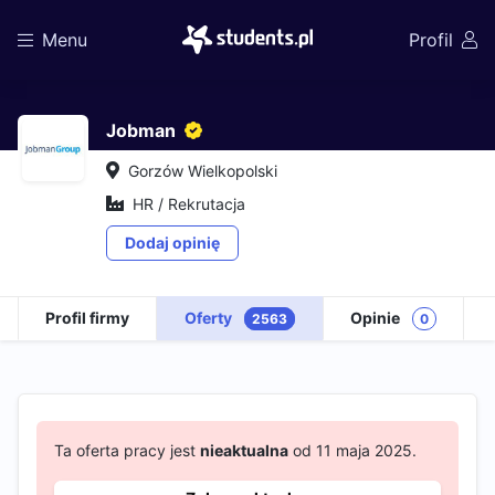
Menu
Profil
Jobman
Gorzów Wielkopolski
HR / Rekrutacja
Dodaj opinię
Profil firmy
Oferty
Opinie
2563
0
Ta oferta pracy jest
nieaktualna
od 11 maja 2025.