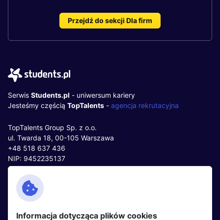
Przejdź do sekcji Dla firm
Serwis
Students.pl
- uniwersum kariery
Jesteśmy częścią
TopTalents
-
agencja rekrutacyjna
TopTalents Group Sp. z o.o.
ul. Twarda 18, 00-105 Warszawa
+48 518 637 436
NIP: 9452235137
Kontakt
Polityka cookies
Facebook
Polityka prywatności
Informacja dotycząca plików cookies
Twitter
Partnerzy