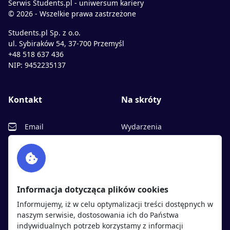
Serwis Students.pl - uniwersum kariery
© 2026 - Wszelkie prawa zastrzeżone
Students.pl Sp. z o.o.
ul. Sybiraków 54, 37-700 Przemyśl
+48 518 637 436
NIP: 9452235137
Kontakt
Na skróty
Email
Wydarzenia
Facebook
Partnerzy
Twitter
Rekrutujemy
sprawdź
LinkedIn
Polityka cookies
Informacja dotycząca plików cookies
Polityka prywatności
Informujemy, iż w celu optymalizacji treści dostępnych w
naszym serwisie, dostosowania ich do Państwa
indywidualnych potrzeb korzystamy z informacji