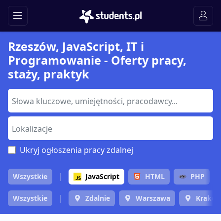
Rzeszów, JavaScript, IT i
Programowanie - Oferty pracy,
staży, praktyk
Ukryj ogłoszenia pracy zdalnej
Wszystkie
JavaScript
HTML
PHP
Wszystkie
Zdalnie
Warszawa
Krakó