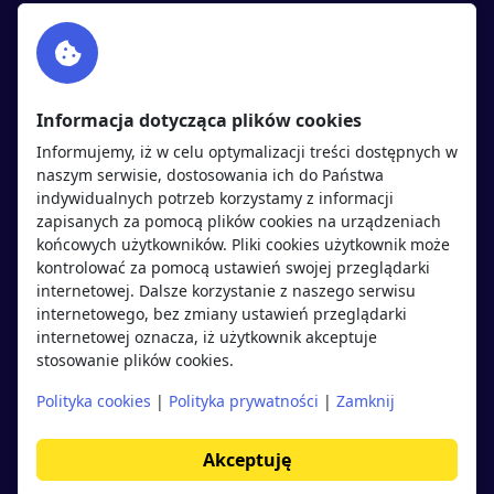
Facebook
Partnerzy
Twitter
Rekrutujemy
sprawdź
LinkedIn
Polityka cookies
Informacja dotycząca plików cookies
Polityka prywatności
Informujemy, iż w celu optymalizacji treści dostępnych w
naszym serwisie, dostosowania ich do Państwa
indywidualnych potrzeb korzystamy z informacji
Kandydaci
Pracodawcy
zapisanych za pomocą plików cookies na urządzeniach
końcowych użytkowników. Pliki cookies użytkownik może
kontrolować za pomocą ustawień swojej przeglądarki
Regulamin kandydata
Regulamin pracodawcy
internetowej. Dalsze korzystanie z naszego serwisu
Oferty pracy
Dodaj ogłoszenie
internetowego, bez zmiany ustawień przeglądarki
internetowej oznacza, iż użytkownik akceptuje
Pracodawcy
stosowanie plików cookies.
Opinie o pracodawcach
Polityka cookies
|
Polityka prywatności
|
Zamknij
Blog
Akceptuję