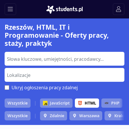
Rzeszów, HTML, IT i
Programowanie - Oferty pracy,
staży, praktyk
Ukryj ogłoszenia pracy zdalnej
Wszystkie
JavaScript
HTML
PHP
Wszystkie
Zdalnie
Warszawa
Krakó