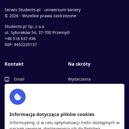
Serwis Students.pl - uniwersum kariery
© 2026 - Wszelkie prawa zastrzeżone
Students.pl Sp. z o.o.
ul. Sybiraków 54, 37-700 Przemyśl
+48 518 637 436
NIP: 9452235137
Kontakt
Na skróty
Email
Wydarzenia
Facebook
Partnerzy
Twitter
Rekrutujemy
sprawdź
LinkedIn
Polityka cookies
Informacja dotycząca plików cookies
Polityka prywatności
Informujemy, iż w celu optymalizacji treści dostępnych w
naszym serwisie, dostosowania ich do Państwa