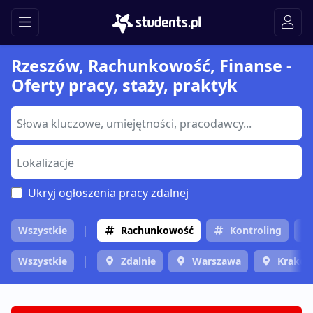
Rzeszów, Rachunkowość, Finanse -
Oferty pracy, staży, praktyk
Ukryj ogłoszenia pracy zdalnej
Wszystkie
Rachunkowość
Kontroling
Wszystkie
Zdalnie
Warszawa
Krakó