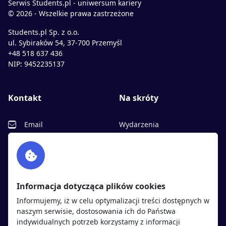
Serwis Students.pl - uniwersum kariery
© 2026 - Wszelkie prawa zastrzeżone
Students.pl Sp. z o.o.
ul. Sybiraków 54, 37-700 Przemyśl
+48 518 637 436
NIP: 9452235137
Kontakt
Na skróty
Email
Wydarzenia
Facebook
Partnerzy
Twitter
Rekrutujemy
sprawdź
LinkedIn
Polityka cookies
Informacja dotycząca plików cookies
Polityka prywatności
Informujemy, iż w celu optymalizacji treści dostępnych w
naszym serwisie, dostosowania ich do Państwa
indywidualnych potrzeb korzystamy z informacji