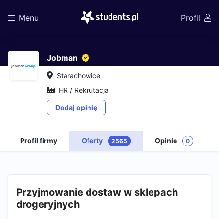
Menu
Profil
Jobman
Starachowice
HR / Rekrutacja
Dodaj opinię
Profil firmy
Oferty
Opinie
2565
0
Przyjmowanie dostaw w sklepach
drogeryjnych