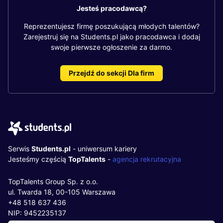
Jesteś pracodawcą?
Reprezentujesz firmę poszukującą młodych talentów?
Zarejestruj się na Students.pl jako pracodawca i dodaj
swoje pierwsze ogłoszenie za darmo.
Przejdź do sekcji Dla firm
Serwis
Students.pl
- uniwersum kariery
Jesteśmy częścią
TopTalents
-
agencja rekrutacyjna
TopTalents Group Sp. z o.o.
ul. Twarda 18, 00-105 Warszawa
+48 518 637 436
NIP: 9452235137