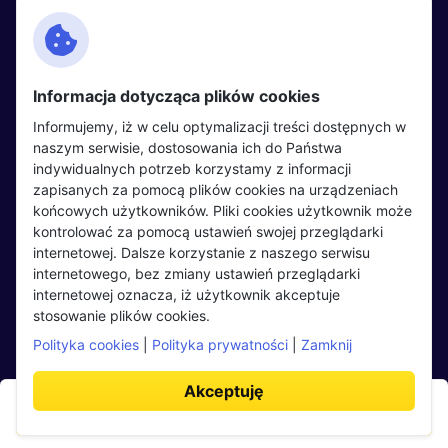
Kontakt
Polityka cookies
Facebook
Polityka prywatności
Informacja dotycząca plików cookies
Twitter
Partnerzy
Informujemy, iż w celu optymalizacji treści dostępnych w
LinkedIn
Wydarzenia
naszym serwisie, dostosowania ich do Państwa
indywidualnych potrzeb korzystamy z informacji
zapisanych za pomocą plików cookies na urządzeniach
Kandydaci
Pracodawcy
końcowych użytkowników. Pliki cookies użytkownik może
kontrolować za pomocą ustawień swojej przeglądarki
Regulamin kandydata
Regulamin pracodawcy
internetowej. Dalsze korzystanie z naszego serwisu
Oferty pracy
Dodaj ogłoszenie
internetowego, bez zmiany ustawień przeglądarki
internetowej oznacza, iż użytkownik akceptuje
Pracodawcy
stosowanie plików cookies.
Opinie o pracodawcach
Polityka cookies
|
Polityka prywatności
|
Zamknij
Blog
Akceptuję
Aplikuj teraz