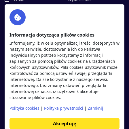
Facebook
Partnerzy
Twitter
Rekrutujemy
sprawdź
LinkedIn
Polityka cookies
Informacja dotycząca plików cookies
Polityka prywatności
Informujemy, iż w celu optymalizacji treści dostępnych w
naszym serwisie, dostosowania ich do Państwa
indywidualnych potrzeb korzystamy z informacji
Kandydaci
Pracodawcy
zapisanych za pomocą plików cookies na urządzeniach
końcowych użytkowników. Pliki cookies użytkownik może
kontrolować za pomocą ustawień swojej przeglądarki
Regulamin kandydata
Regulamin pracodawcy
internetowej. Dalsze korzystanie z naszego serwisu
Oferty pracy
Dodaj ogłoszenie
internetowego, bez zmiany ustawień przeglądarki
internetowej oznacza, iż użytkownik akceptuje
Pracodawcy
stosowanie plików cookies.
Opinie o pracodawcach
Polityka cookies
|
Polityka prywatności
|
Zamknij
Blog
Akceptuję