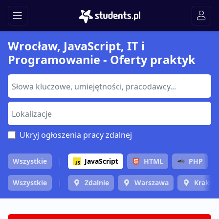
Wrocław, JavaScript, IT i
Programowanie - Oferty praktyk
Ukryj ogłoszenia pracy zdalnej
Wszystkie
JavaScript
HTML
PHP
Wszystkie
Zdalnie
Warszawa
Krakó