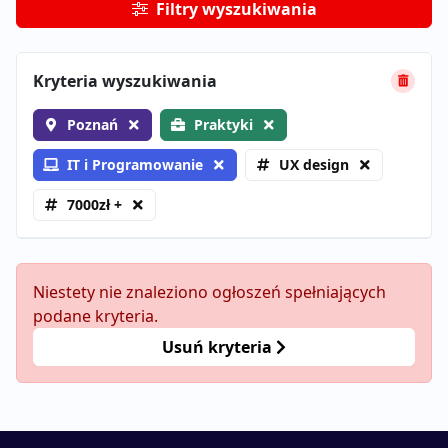
Filtry wyszukiwania
Kryteria wyszukiwania
Poznań
Praktyki
IT i Programowanie
UX design
7000zł +
Niestety nie znaleziono ogłoszeń spełniających
podane kryteria.
Usuń kryteria