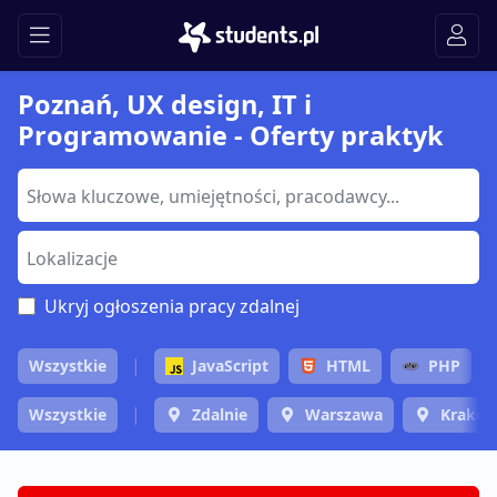
Poznań, UX design, IT i
Programowanie - Oferty praktyk
Ukryj ogłoszenia pracy zdalnej
Wszystkie
JavaScript
HTML
PHP
Wszystkie
Zdalnie
Warszawa
Krakó