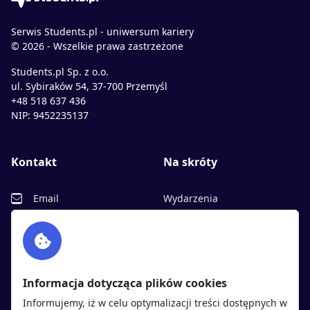
Serwis Students.pl - uniwersum kariery
© 2026 - Wszelkie prawa zastrzeżone
Students.pl Sp. z o.o.
ul. Sybiraków 54, 37-700 Przemyśl
+48 518 637 436
NIP: 9452235137
Kontakt
Na skróty
Email
Wydarzenia
Facebook
Partnerzy
Twitter
Rekrutujemy
sprawdź
LinkedIn
Polityka cookies
Informacja dotycząca plików cookies
Polityka prywatności
Informujemy, iż w celu optymalizacji treści dostępnych w