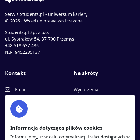
Serwis Students.pl - uniwersum kariery
© 2026 - Wszelkie prawa zastrzeżone
Students.pl Sp. z o.o.
ul. Sybiraków 54, 37-700 Przemyśl
+48 518 637 436
NIP: 9452235137
Kontakt
Na skróty
Email
Wydarzenia
Facebook
Partnerzy
Twitter
Rekrutujemy
sprawdź
LinkedIn
Polityka cookies
Informacja dotycząca plików cookies
Polityka prywatności
Informujemy, iż w celu optymalizacji treści dostępnych w