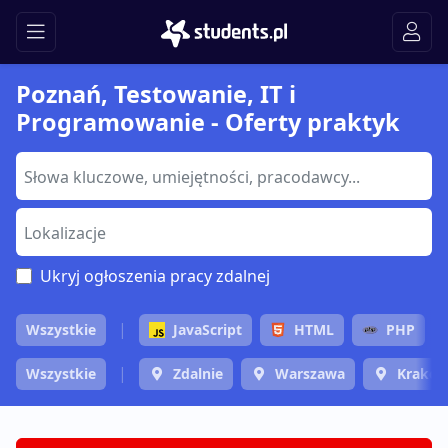
Poznań, Testowanie, IT i
Programowanie - Oferty praktyk
Ukryj ogłoszenia pracy zdalnej
Wszystkie
JavaScript
HTML
PHP
Wszystkie
Zdalnie
Warszawa
Krakó