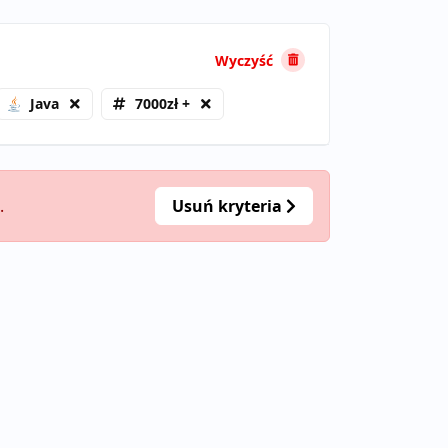
Wyczyść
Java
7000zł +
.
Usuń kryteria