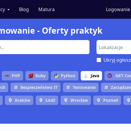
cy
Blog
Matura
Logowanie
ramowanie - Oferty praktyk
Ukryj ogłosz
PHP
Ruby
Python
Java
.NET Co
ych
Bezpieczeństwo IT
Testowanie
Zarządzan
Kraków
Łódź
Wrocław
Poznań