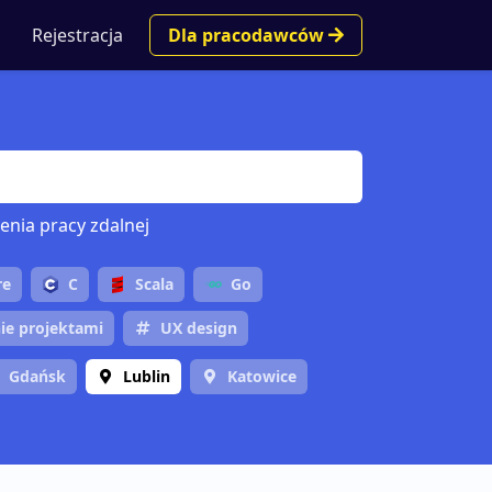
Rejestracja
Dla pracodawców
enia pracy zdalnej
re
C
Scala
Go
ie projektami
UX design
Gdańsk
Lublin
Katowice