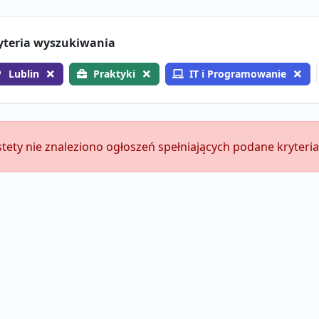
yteria wyszukiwania
Lublin
Praktyki
IT i Programowanie
stety nie znaleziono ogłoszeń spełniających podane kryteria