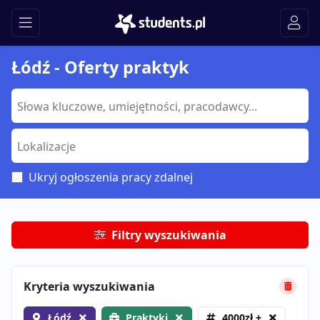
Łódź - Oferty praktyk
Ukryj ogłoszenia pracy zdalnej
Filtry wyszukiwania
Kryteria wyszukiwania
Łódź
Praktyki
4000zł +