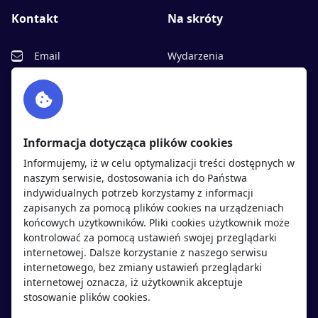
Kontakt
Na skróty
Email
Wydarzenia
Facebook
Partnerzy
Twitter
Rekrutujemy
sprawdź
LinkedIn
Polityka cookies
Informacja dotycząca plików cookies
Polityka prywatności
Informujemy, iż w celu optymalizacji treści dostępnych w
naszym serwisie, dostosowania ich do Państwa
indywidualnych potrzeb korzystamy z informacji
Kandydaci
Pracodawcy
zapisanych za pomocą plików cookies na urządzeniach
końcowych użytkowników. Pliki cookies użytkownik może
kontrolować za pomocą ustawień swojej przeglądarki
Regulamin kandydata
Regulamin pracodawcy
internetowej. Dalsze korzystanie z naszego serwisu
Oferty pracy
Dodaj ogłoszenie
internetowego, bez zmiany ustawień przeglądarki
internetowej oznacza, iż użytkownik akceptuje
Pracodawcy
stosowanie plików cookies.