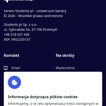
Serwis Students.pl - uniwersum kariery
© 2026 - Wszelkie prawa zastrzeżone
Students.pl Sp. z o.o.
ul. Sybiraków 54, 37-700 Przemyśl
+48 518 637 436
NIP: 9452235137
Kontakt
Na skróty
Email
Wydarzenia
Facebook
Partnerzy
Twitter
Rekrutujemy
sprawdź
LinkedIn
Polityka cookies
Informacja dotycząca plików cookies
Polityka prywatności
Informujemy, iż w celu optymalizacji treści dostępnych w