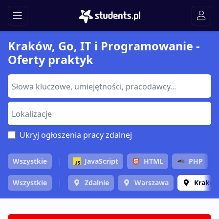
Kraków, Go, IT i Programowanie -
Oferty praktyk
Ukryj ogłoszenia pracy zdalnej
Wszystkie
JavaScript
HTML
PHP
Wszystkie
Zdalnie
Warszawa
Krakó