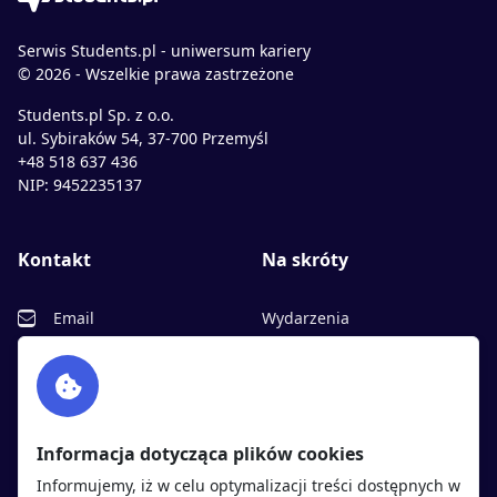
Serwis Students.pl - uniwersum kariery
© 2026 - Wszelkie prawa zastrzeżone
Students.pl Sp. z o.o.
ul. Sybiraków 54, 37-700 Przemyśl
+48 518 637 436
NIP: 9452235137
Kontakt
Na skróty
Email
Wydarzenia
Facebook
Partnerzy
Twitter
Rekrutujemy
sprawdź
LinkedIn
Polityka cookies
Informacja dotycząca plików cookies
Polityka prywatności
Informujemy, iż w celu optymalizacji treści dostępnych w