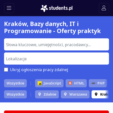
Kraków, Bazy danych, IT i
Programowanie - Oferty praktyk
Ukryj ogłoszenia pracy zdalnej
Wszystkie
JavaScript
HTML
PHP
Wszystkie
Zdalnie
Warszawa
Krakó