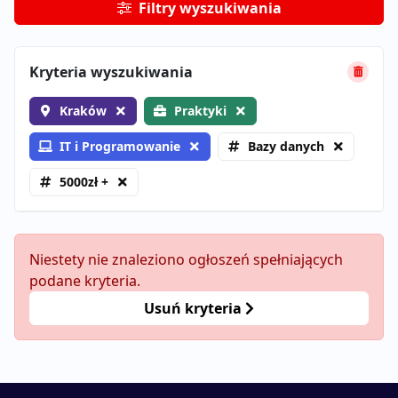
Filtry wyszukiwania
Kryteria wyszukiwania
Kraków
Praktyki
IT i Programowanie
Bazy danych
5000zł +
Niestety nie znaleziono ogłoszeń spełniających
podane kryteria.
Usuń kryteria