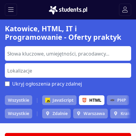
Katowice, HTML, IT i
Programowanie - Oferty praktyk
Ukryj ogłoszenia pracy zdalnej
Wszystkie
JavaScript
HTML
PHP
Wszystkie
Zdalnie
Warszawa
Krakó