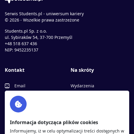
Serwis Students.pl - uniwersum kariery
© 2026 - Wszelkie prawa zastrzeżone
Students.pl Sp. z o.o.
ul. Sybiraków 54, 37-700 Przemyśl
+48 518 637 436
NIP: 9452235137
Kontakt
Na skróty
Email
Wydarzenia
Facebook
Partnerzy
Twitter
Rekrutujemy
sprawdź
LinkedIn
Polityka cookies
Informacja dotycząca plików cookies
Polityka prywatności
Informujemy, iż w celu optymalizacji treści dostępnych w