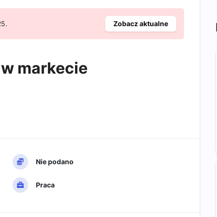
25.
Zobacz aktualne
 w markecie
Nie podano
Praca