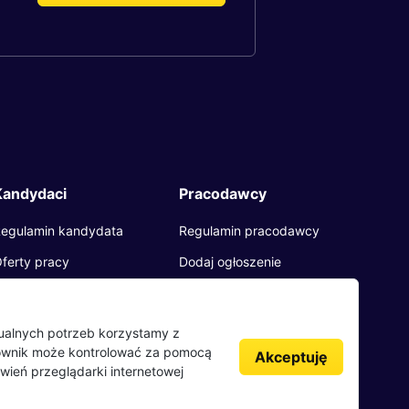
Kandydaci
Pracodawcy
egulamin kandydata
Regulamin pracodawcy
ferty pracy
Dodaj ogłoszenie
racodawcy
pinie o pracodawcach
dualnych potrzeb korzystamy z
kownik może kontrolować za pomocą
log
Akceptuję
wień przeglądarki internetowej