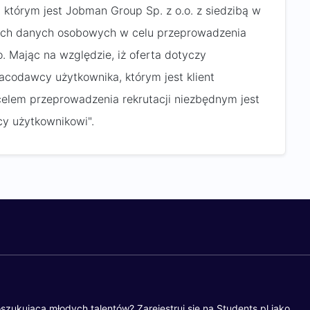
 którym jest Jobman Group Sp. z o.o. z siedzibą w
oich danych osobowych w celu przeprowadzenia
. Mając na względzie, iż oferta dotyczy
codawcy użytkownika, którym jest klient
 celem przeprowadzenia rekrutacji niezbędnym jest
y użytkownikowi".
szukującą młodych talentów? Zarejestruj się na Students.pl jako