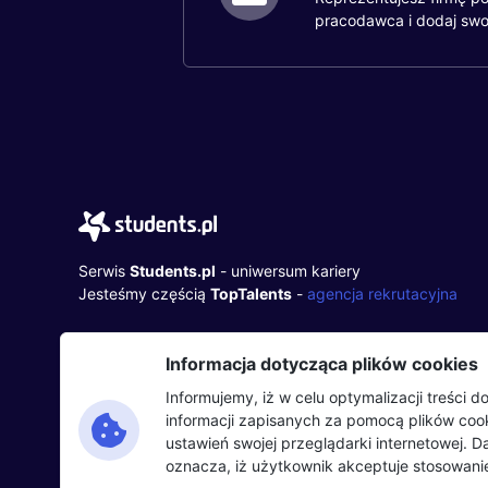
pracodawca i dodaj swo
Serwis
Students.pl
- uniwersum kariery
Jesteśmy częścią
TopTalents
-
agencja rekrutacyjna
TopTalents Group Sp. z o.o.
Informacja dotycząca plików cookies
ul. Twarda 18, 00-105 Warszawa
+48 518 637 436
Informujemy, iż w celu optymalizacji treści
NIP: 9452235137
informacji zapisanych za pomocą plików co
ustawień swojej przeglądarki internetowej. 
oznacza, iż użytkownik akceptuje stosowanie