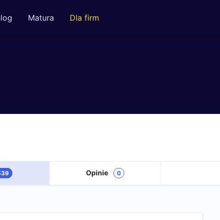
log
Matura
Dla firm
Opinie
539
0