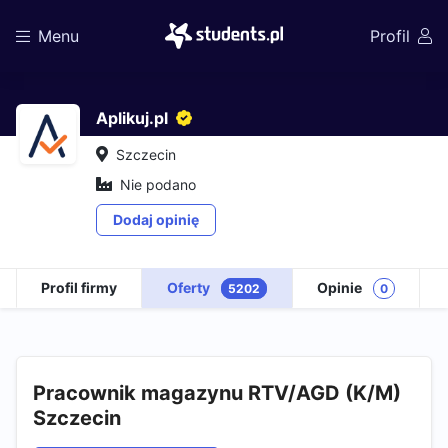
Menu
Profil
Aplikuj.pl
Szczecin
Nie podano
Dodaj opinię
Profil firmy
Oferty
Opinie
5202
0
Pracownik magazynu RTV/AGD (K/M)
Szczecin