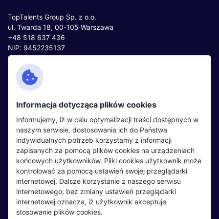
TopTalents Group Sp. z o.o.
ul. Twarda 18, 00-105 Warszawa
+48 518 637 436
NIP: 9452235137
Kontakt
Polityka cookies
Facebook
Polityka prywatności
Informacja dotycząca plików cookies
Twitter
Partnerzy
Informujemy, iż w celu optymalizacji treści dostępnych w
LinkedIn
Wydarzenia
naszym serwisie, dostosowania ich do Państwa
indywidualnych potrzeb korzystamy z informacji
zapisanych za pomocą plików cookies na urządzeniach
Kandydaci
Pracodawcy
końcowych użytkowników. Pliki cookies użytkownik może
kontrolować za pomocą ustawień swojej przeglądarki
Regulamin kandydata
Regulamin pracodawcy
internetowej. Dalsze korzystanie z naszego serwisu
Oferty pracy
Dodaj ogłoszenie
internetowego, bez zmiany ustawień przeglądarki
internetowej oznacza, iż użytkownik akceptuje
Pracodawcy
stosowanie plików cookies.