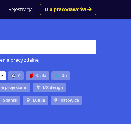
Rejestracja
Dla pracodawców
enia pracy zdalnej
re
C
Scala
Go
ie projektami
UX design
Gdańsk
Lublin
Katowice