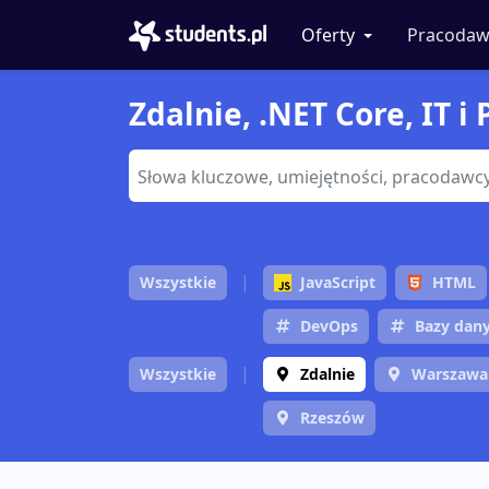
Oferty
Pracodaw
Zdalnie, .NET Core, IT 
Wszystkie
JavaScript
HTML
DevOps
Bazy dan
Wszystkie
Zdalnie
Warszawa
Rzeszów