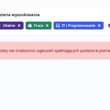
yteria wyszukiwania
Zdalnie
Praca
IT i Programowanie
stety nie znaleziono ogłoszeń spełniających podane kryteria