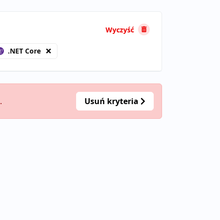
Wyczyść
.NET Core
.
Usuń kryteria