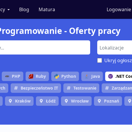
cy
Blog
Matura
Logowanie
i Programowanie - Oferty pracy
Ukryj ogłosz
PHP
Ruby
Python
Java
.NET Co
ych
Bezpieczeństwo IT
Testowanie
Zarządzan
Kraków
Łódź
Wrocław
Poznań