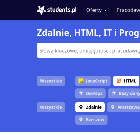
Oferty
Pracodaw
Zdalnie, HTML, IT i Pro
Wszystkie
JavaScript
HTML
DevOps
Bazy dan
Wszystkie
Zdalnie
Warszawa
Rzeszów