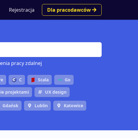
Rejestracja
Dla pracodawców
enia pracy zdalnej
re
C
Scala
Go
ie projektami
UX design
Gdańsk
Lublin
Katowice