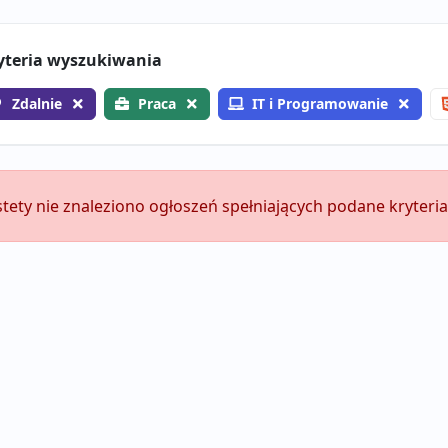
yteria wyszukiwania
Zdalnie
Praca
IT i Programowanie
stety nie znaleziono ogłoszeń spełniających podane kryteria