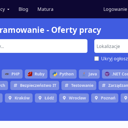
cy
Blog
Matura
Logowanie
gramowanie - Oferty pracy
Ukryj ogłosz
PHP
Ruby
Python
Java
.NET Co
ych
Bezpieczeństwo IT
Testowanie
Zarządzan
Kraków
Łódź
Wrocław
Poznań