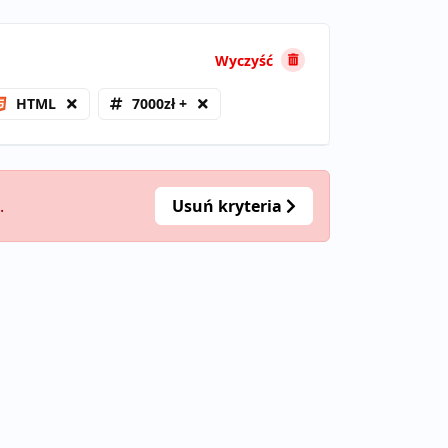
Wyczyść
HTML
7000zł +
.
Usuń kryteria