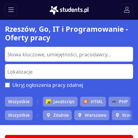
Rzeszów, Go, IT i Programowanie -
Oferty pracy
Ukryj ogłoszenia pracy zdalnej
Wszystkie
JavaScript
HTML
PHP
Wszystkie
Zdalnie
Warszawa
Krakó