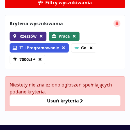
Filtry wyszukiwania
Kryteria wyszukiwania
Rzeszów
Praca
IT i Programowanie
Go
7000zł +
Niestety nie znaleziono ogłoszeń spełniających
podane kryteria.
Usuń kryteria