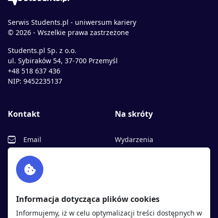
Serwis Students.pl - uniwersum kariery
© 2026 - Wszelkie prawa zastrzeżone
Students.pl Sp. z o.o.
ul. Sybiraków 54, 37-700 Przemyśl
+48 518 637 436
NIP: 9452235137
Kontakt
Na skróty
Email
Wydarzenia
Facebook
Partnerzy
Twitter
Rekrutujemy
sprawdź
LinkedIn
Polityka cookies
Informacja dotycząca plików cookies
Polityka prywatności
Informujemy, iż w celu optymalizacji treści dostępnych w