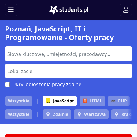
Poznań, JavaScript, IT i
Programowanie - Oferty pracy
Ukryj ogłoszenia pracy zdalnej
Wszystkie
JavaScript
HTML
PHP
Wszystkie
Zdalnie
Warszawa
Krakó