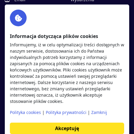
Facebook
Partnerzy
Twitter
Rekrutujemy
sprawdź
LinkedIn
Polityka cookies
Informacja dotycząca plików cookies
Polityka prywatności
Informujemy, iż w celu optymalizacji treści dostępnych w
naszym serwisie, dostosowania ich do Państwa
indywidualnych potrzeb korzystamy z informacji
Kandydaci
Pracodawcy
zapisanych za pomocą plików cookies na urządzeniach
końcowych użytkowników. Pliki cookies użytkownik może
kontrolować za pomocą ustawień swojej przeglądarki
Regulamin kandydata
Regulamin pracodawcy
internetowej. Dalsze korzystanie z naszego serwisu
Oferty pracy
Dodaj ogłoszenie
internetowego, bez zmiany ustawień przeglądarki
internetowej oznacza, iż użytkownik akceptuje
Pracodawcy
stosowanie plików cookies.
Opinie o pracodawcach
Polityka cookies
|
Polityka prywatności
|
Zamknij
Blog
Akceptuję