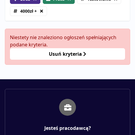
4000zł +
Niestety nie znaleziono ogłoszeń spełniających
podane kryteria.
Usuń kryteria
Jesteś pracodawcą?