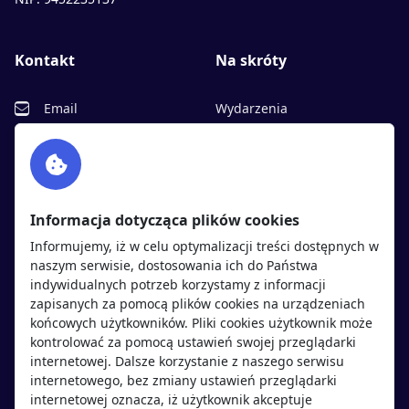
Kontakt
Na skróty
Email
Wydarzenia
Facebook
Partnerzy
Twitter
Rekrutujemy
sprawdź
LinkedIn
Polityka cookies
Informacja dotycząca plików cookies
Polityka prywatności
Informujemy, iż w celu optymalizacji treści dostępnych w
naszym serwisie, dostosowania ich do Państwa
indywidualnych potrzeb korzystamy z informacji
Kandydaci
Pracodawcy
zapisanych za pomocą plików cookies na urządzeniach
końcowych użytkowników. Pliki cookies użytkownik może
kontrolować za pomocą ustawień swojej przeglądarki
Regulamin kandydata
Regulamin pracodawcy
internetowej. Dalsze korzystanie z naszego serwisu
Oferty pracy
Dodaj ogłoszenie
internetowego, bez zmiany ustawień przeglądarki
internetowej oznacza, iż użytkownik akceptuje