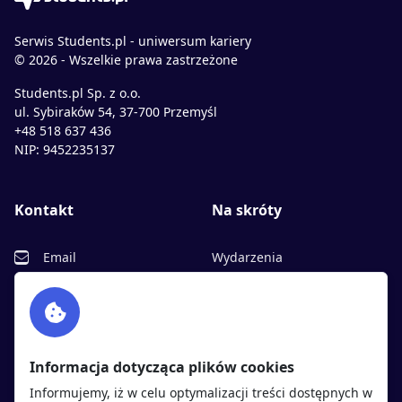
Serwis Students.pl - uniwersum kariery
© 2026 - Wszelkie prawa zastrzeżone
Students.pl Sp. z o.o.
ul. Sybiraków 54, 37-700 Przemyśl
+48 518 637 436
NIP: 9452235137
Kontakt
Na skróty
Email
Wydarzenia
Facebook
Partnerzy
Twitter
Rekrutujemy
sprawdź
LinkedIn
Polityka cookies
Informacja dotycząca plików cookies
Polityka prywatności
Informujemy, iż w celu optymalizacji treści dostępnych w