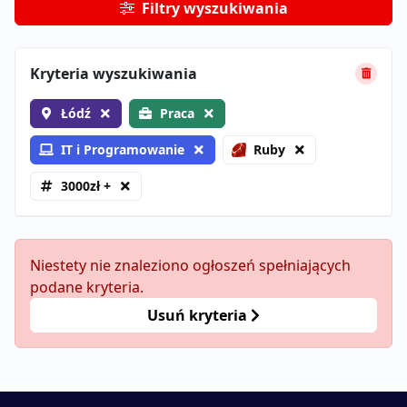
Filtry wyszukiwania
Kryteria wyszukiwania
Łódź
Praca
IT i Programowanie
Ruby
3000zł +
Niestety nie znaleziono ogłoszeń spełniających
podane kryteria.
Usuń kryteria