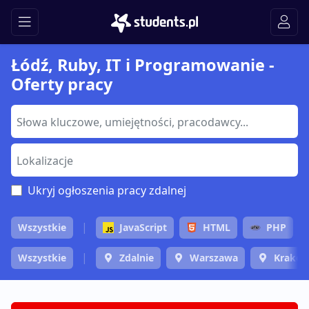
Łódź, Ruby, IT i Programowanie -
Oferty pracy
Ukryj ogłoszenia pracy zdalnej
Wszystkie
JavaScript
HTML
PHP
Wszystkie
Zdalnie
Warszawa
Krakó