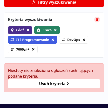
Filtry wyszukiwania
Kryteria wyszukiwania
Łódź
Praca
IT i Programowanie
DevOps
7000zł +
Niestety nie znaleziono ogłoszeń spełniających
podane kryteria.
Usuń kryteria