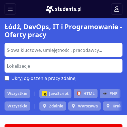
Łódź, DevOps, IT i Programowanie -
Oferty pracy
Ukryj ogłoszenia pracy zdalnej
Wszystkie
JavaScript
HTML
PHP
Wszystkie
Zdalnie
Warszawa
Krakó