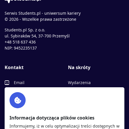
Serwis Students.pl - uniwersum kariery
© 2026 - Wszelkie prawa zastrzeżone
Students.pl Sp. z o.o.
ul. Sybiraków 54, 37-700 Przemyśl
+48 518 637 436
NIP: 9452235137
Kontakt
Na skróty
Email
Wydarzenia
Facebook
Partnerzy
Twitter
Rekrutujemy
sprawdź
LinkedIn
Polityka cookies
Informacja dotycząca plików cookies
Polityka prywatności
Informujemy, iż w celu optymalizacji treści dostępnych w