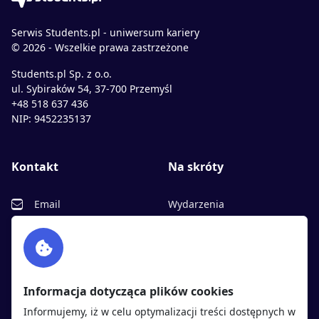
Serwis Students.pl - uniwersum kariery
© 2026 - Wszelkie prawa zastrzeżone
Students.pl Sp. z o.o.
ul. Sybiraków 54, 37-700 Przemyśl
+48 518 637 436
NIP: 9452235137
Kontakt
Na skróty
Email
Wydarzenia
Facebook
Partnerzy
Twitter
Rekrutujemy
sprawdź
LinkedIn
Polityka cookies
Informacja dotycząca plików cookies
Polityka prywatności
Informujemy, iż w celu optymalizacji treści dostępnych w