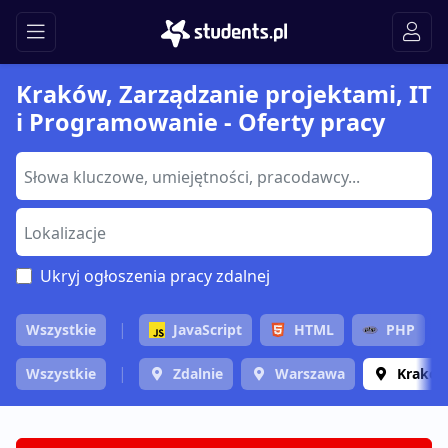
Kraków, Zarządzanie projektami, IT
i Programowanie - Oferty pracy
Ukryj ogłoszenia pracy zdalnej
Wszystkie
JavaScript
HTML
PHP
Wszystkie
Zdalnie
Warszawa
Krakó