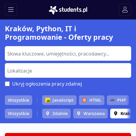
Kraków, Python, IT i
Programowanie - Oferty pracy
Ukryj ogłoszenia pracy zdalnej
Wszystkie
JavaScript
HTML
PHP
Wszystkie
Zdalnie
Warszawa
Krakó