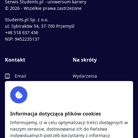
Serwis Students.pl - uniwersum kariery
© 2026 - Wszelkie prawa zastrzeżone
Students.pl Sp. z o.o.
ul. Sybiraków 54, 37-700 Przemyśl
+48 518 637 436
NIP: 9452235137
Kontakt
Na skróty
Email
Wydarzenia
Facebook
Partnerzy
Twitter
Rekrutujemy
sprawdź
LinkedIn
Polityka cookies
Informacja dotycząca plików cookies
Polityka prywatności
Informujemy, iż w celu optymalizacji treści dostępnych w
naszym serwisie, dostosowania ich do Państwa
indywidualnych potrzeb korzystamy z informacji