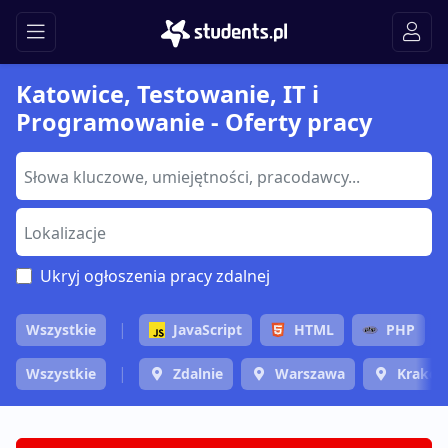
Katowice, Testowanie, IT i
Programowanie - Oferty pracy
Ukryj ogłoszenia pracy zdalnej
Wszystkie
JavaScript
HTML
PHP
Wszystkie
Zdalnie
Warszawa
Krakó