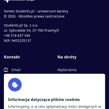
Serwis Students.pl - uniwersum kariery
© 2026 - Wszelkie prawa zastrzeżone
Students.pl Sp. z o.o.
ul. Sybiraków 54, 37-700 Przemyśl
+48 518 637 436
NIP: 9452235137
Kontakt
Na skróty
Email
Wydarzenia
Facebook
Partnerzy
Twitter
Rekrutujemy
sprawdź
LinkedIn
Polityka cookies
Informacja dotycząca plików cookies
Polityka prywatności
Informujemy, iż w celu optymalizacji treści dostępnych w