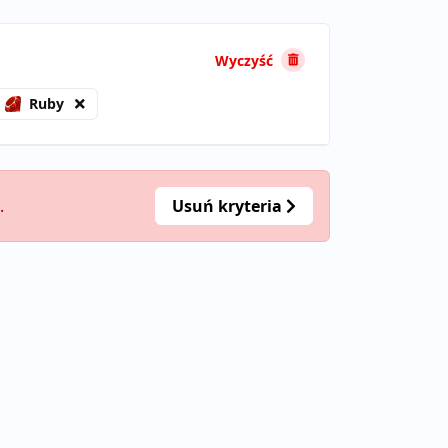
Wyczyść
Ruby
.
Usuń kryteria