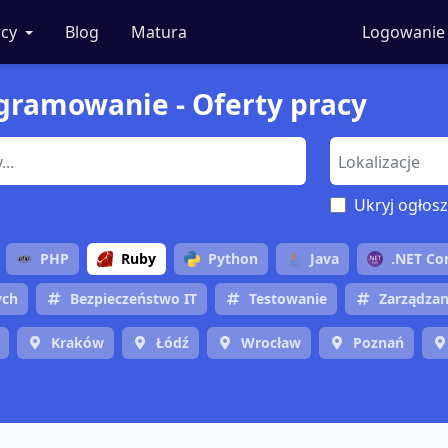
cy
Blog
Matura
Logowanie
ogramowanie - Oferty pracy
Ukryj ogłosz
PHP
Ruby
Python
Java
.NET Co
ych
Bezpieczeństwo IT
Testowanie
Zarządzan
Kraków
Łódź
Wrocław
Poznań