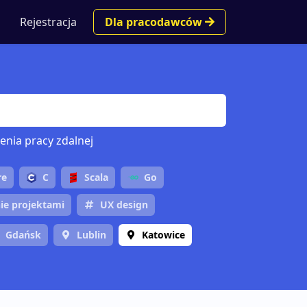
Rejestracja
Dla pracodawców
enia pracy zdalnej
re
C
Scala
Go
ie projektami
UX design
Gdańsk
Lublin
Katowice