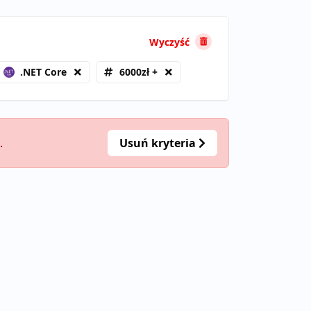
Wyczyść
.NET Core
6000zł +
.
Usuń kryteria