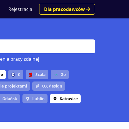
Rejestracja
Dla pracodawców
enia pracy zdalnej
re
C
Scala
Go
ie projektami
UX design
Gdańsk
Lublin
Katowice