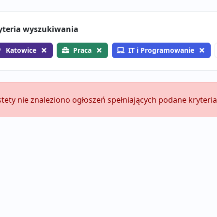
yteria wyszukiwania
Katowice
Praca
IT i Programowanie
stety nie znaleziono ogłoszeń spełniających podane kryteria