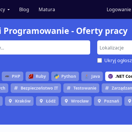
cy
Blog
Matura
Logowanie
 i Programowanie - Oferty pracy
Ukryj ogłosz
PHP
Ruby
Python
Java
.NET Co
ych
Bezpieczeństwo IT
Testowanie
Zarządzan
Kraków
Łódź
Wrocław
Poznań